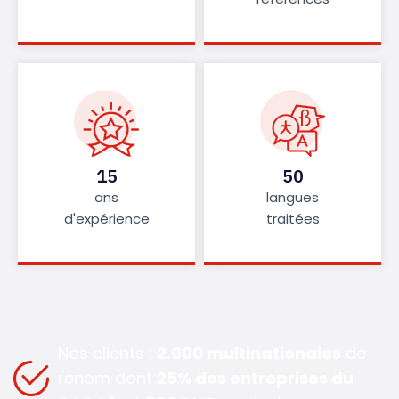
15
50
ans
langues
d'expérience
traitées
Nos clients :
2.000 multinationales
de
renom dont
25% des entreprises du