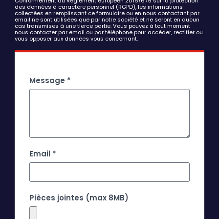
Conformément au Règlement européen 2016/679 sur la protection
des données à caractère personnel (RGPD), les informations
collectées en remplissant ce formulaire ou en nous contactant par
email ne sont utilisées que par notre société et ne seront en aucun
cas transmises à une tierce partie. Vous pouvez à tout moment
nous contacter par email ou par téléphone pour accéder, rectifier ou
vous opposer aux données vous concernant.