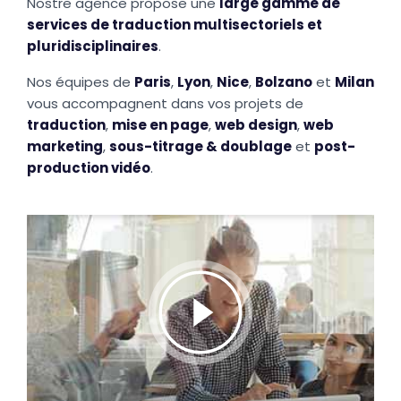
Nostre agence propose une
large gamme de
services de traduction multisectoriels et
pluridisciplinaires
.
Nos équipes de
Paris
,
Lyon
,
Nice
,
Bolzano
et
Milan
vous accompagnent dans vos projets de
traduction
,
mise en page
,
web design
,
web
marketing
,
sous-titrage & doublage
et
post-
production vidéo
.